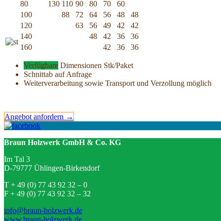
80
130
110
90
80
70
60
100
88
72
64
56
48
48
120
63
56
49
42
42
140
48
42
36
36
160
42
36
36
Verfügbare
Dimensionen Stk/Paket
Schnittab auf Anfrage
Weiterverarbeitung sowie Transport und Verzollung möglich
Angebot anfordern →
Braun Holzwerk GmbH & Co. KG
Im Tal 3
D-79777 Ühlingen-Birkendorf
T + 49 (0) 77 43 92 32 – 0
F + 49 (0) 77 43 92 32 – 32
info@braun-holzwerk.de
www.braun-holzwerk.de