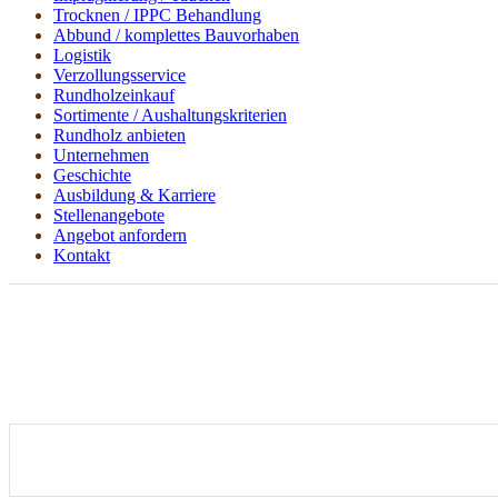
Trocknen / IPPC Behandlung
Abbund / komplettes Bauvorhaben
Logistik
Verzollungsservice
Rundholzeinkauf
Sortimente / Aushaltungskriterien
Rundholz anbieten
Unternehmen
Geschichte
Ausbildung & Karriere
Stellenangebote
Angebot anfordern
Kontakt
Baukantholz
Sie sind hier
Home
Bauprodukte
Baukantholz