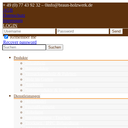
+ 49 (0) 77 43 92 32 – 0
info@braun-holzwerk.de
AGB
Datenschutz
Impressum
LOGIN
Remember me
Recover password
Suchen
Produkte
Schnittholz
Bauprodukte
Verpackungsholz & Paletten
Holz im Garten
Antikholz
Nebenprodukte & Brennstoffe
Dienstleistungen
Holzhandel
Fixmaßkappung
Hobelung
Imprägnierung / Tauchen
Trocknen / IPPC Behandlung