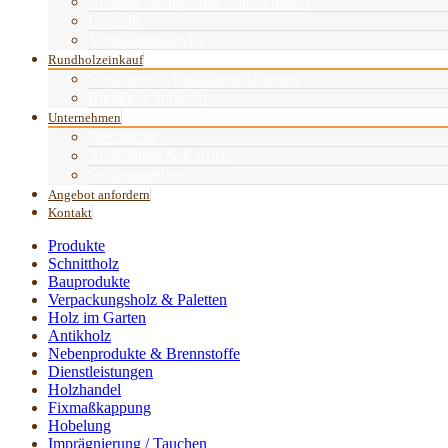
Abbund / komplettes Bauvorhaben
Logistik
Verzollungsservice
Rundholzeinkauf
Sortimente / Aushaltungskriterien
Rundholz anbieten
Unternehmen
Geschichte
Ausbildung & Karriere
Stellenangebote
Angebot anfordern
Kontakt
Produkte
Schnittholz
Bauprodukte
Verpackungsholz & Paletten
Holz im Garten
Antikholz
Nebenprodukte & Brennstoffe
Dienstleistungen
Holzhandel
Fixmaßkappung
Hobelung
Imprägnierung / Tauchen