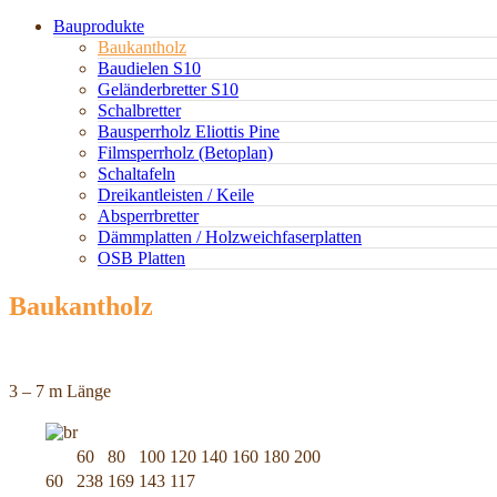
Bauprodukte
Baukantholz
Baudielen S10
Geländerbretter S10
Schalbretter
Bausperrholz Eliottis Pine
Filmsperrholz (Betoplan)
Schaltafeln
Dreikantleisten / Keile
Absperrbretter
Dämmplatten / Holzweichfaserplatten
OSB Platten
Baukantholz
3 – 7 m Länge
60
80
100
120
140
160
180
200
60
238
169
143
117